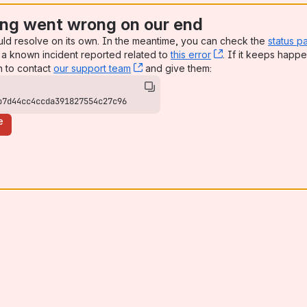
ng went wrong on our end
uld resolve on its own. In the meantime, you can check the
status p
a known incident reported related to
this error
, (opens new win
. If it keeps happe
n to contact
our support team
, (opens new window)
and give them:
b7d44cc4ccda391827554c27c96
e