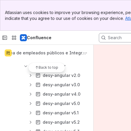
CCSV - Servicio de almacenamiento y verificación de documentos electrónicos
Banner
DESY - Sistema de diseño del Gobierno de Aragón
Atlassian uses cookies to improve your browsing experience, per
Top Bar
indicate that you agree to our use of cookies on your device.
Atl
Introducción a Desy, el sistema de diseño del Gobierno de Aragón
Sidebar
Main Content
Infraestructura y entornos
Confluence
Información técnica de desarrollo
desy-frontend (deprecado por desy-html)
Área de empleados públicos e Integrad
desy-html
ores
desy-angular
Back to top
desy-angular v2.0
desy-angular v3.0
desy-angular v4.0
desy-angular v5.0
desy-angular v5.1
desy-angular v5.2